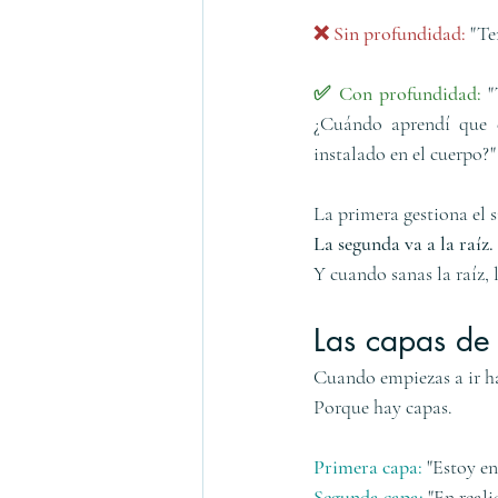
❌ Sin profundidad: 
"Te
✅ Con profundidad: 
"
¿Cuándo aprendí que 
instalado en el cuerpo?"
La primera gestiona el 
La segunda va a la raíz.
Y cuando sanas la raíz, 
Las capas de 
Cuando empiezas a ir ha
Porque hay capas.
Primera capa: 
"Estoy en
Segunda capa: 
"En reali