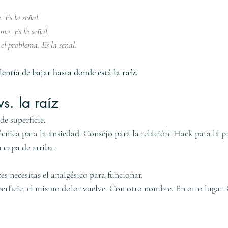
. Es la señal.
ma. Es la señal.
 el problema. Es la señal.
entía de bajar hasta donde está la raíz.
vs. la raíz
de superficie.
Técnica para la ansiedad. Consejo para la relación. Hack para la 
 capa de arriba.
es necesitas el analgésico para funcionar.
uperficie, el mismo dolor vuelve. Con otro nombre. En otro lugar.