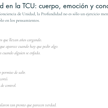
ad en la TCU: cuerpo, emoción y con
Conciencia de Unidad, la Profundidad no es sólo un ejercicio men
ólo en los pensamientos.
os que llevan años cargando.
que aparece cuando hay que pedir algo.
ra cuando alguien se enfada.
 permiso de salir.
cortó.
 de control.
stalaron tan pronto que parecen verdad.