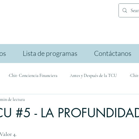
ios
Lista de programas
Contáctanos
·Chit· Conciencia Financiera
Antes y Después de la TCU
·Chit
 min de lectura
icación
CU #5 - LA PROFUNDIDAD
 Valor 4.