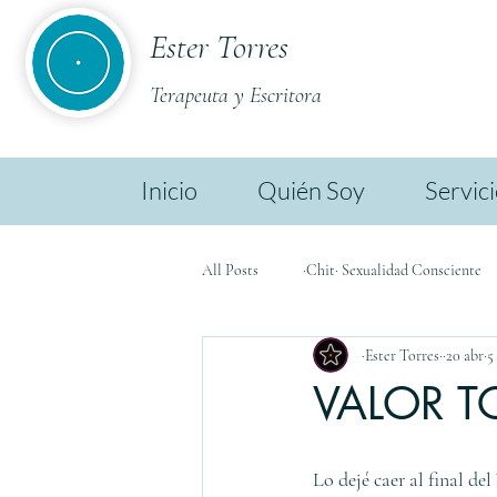
Ester Torres
Terapeuta y Escritora
Inicio
Quién Soy
Servic
All Posts
·Chit· Sexualidad Consciente
·Ester Torres·
20 abr
5
·Chit· Ester TL
·Chit· Biodescodif
VALOR T
Lo dejé caer al final del