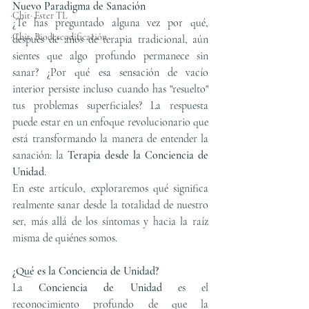
Nuevo Paradigma de Sanación
·Chit· Ester TL
¿Te has preguntado alguna vez por qué, 
·Chit· Biodescodificación
después de años de terapia tradicional, aún 
sientes que algo profundo permanece sin 
sanar? ¿Por qué esa sensación de vacío 
interior persiste incluso cuando has "resuelto" 
tus problemas superficiales? La respuesta 
puede estar en un enfoque revolucionario que 
está transformando la manera de entender la 
sanación: la 
Terapia desde la Conciencia de 
Unidad
.
En este artículo, exploraremos qué significa 
realmente sanar desde la totalidad de nuestro 
ser, más allá de los síntomas y hacia la raíz 
misma de quiénes somos.
¿Qué es la Conciencia de Unidad?
La 
Conciencia de Unidad
 es el 
reconocimiento profundo de que la 