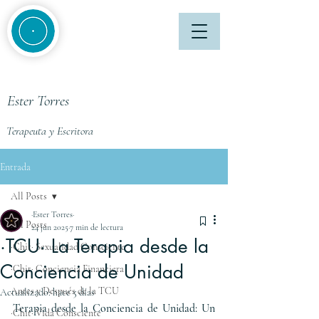
Ester Torres
Terapeuta y Escritora
Entrada
All Posts
·Ester Torres·
All Posts
24 jun 2025
7 min de lectura
·TCU· La Terapia desde la
·Chit· Sexualidad Consciente
Conciencia de Unidad
·Chit· Conciencia Financiera
Antes y Después de la TCU
Actualizado:
hace 5 días
Terapia desde la Conciencia de Unidad: Un 
·Chit· Vida Consciente