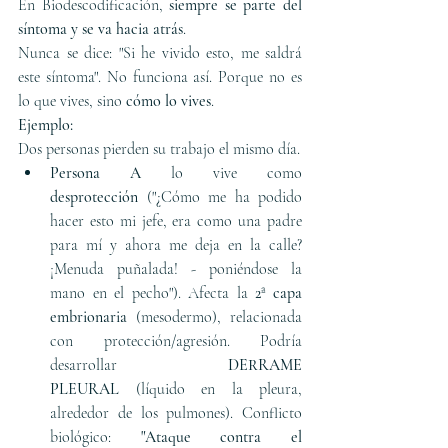
En Biodescodificación, 
siempre se parte del 
síntoma y se va hacia atrás
.
Nunca se dice: "Si he vivido esto, me saldrá 
este síntoma". No funciona así. Porque no es 
lo que vives, sino 
cómo lo vives
.
Ejemplo:
Dos personas pierden su trabajo el mismo día.
Persona A
 lo vive como 
desprotección
 ("¿Cómo me ha podido 
hacer esto mi jefe, era como una padre 
para mí y ahora me deja en la calle? 
¡Menuda puñalada! - poniéndose la 
mano en el pecho"). Afecta la 
2ª capa 
embrionaria
 (mesodermo), relacionada 
con protección/agresión. Podría 
desarrollar 
DERRAME 
PLEURAL
 (líquido en la pleura, 
alrededor de los pulmones). Conflicto 
biológico: 
"Ataque contra el 