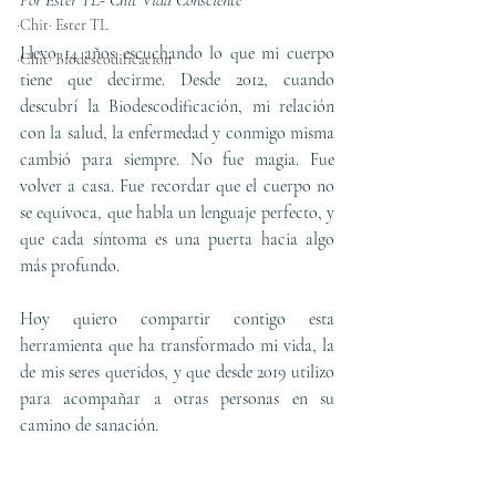
Por Ester TL- Chit Vida Consciente
·Chit· Ester TL
Llevo 14 años escuchando lo que mi cuerpo 
·Chit· Biodescodificación
tiene que decirme. Desde 2012, cuando 
descubrí la Biodescodificación, mi relación 
con la salud, la enfermedad y conmigo misma 
cambió para siempre. No fue magia. Fue 
volver a casa. Fue recordar que el cuerpo no 
se equivoca, que habla un lenguaje perfecto, y 
que cada síntoma es una puerta hacia algo 
más profundo.
Hoy quiero compartir contigo esta 
herramienta que ha transformado mi vida, la 
de mis seres queridos, y que desde 2019 utilizo 
para acompañar a otras personas en su 
camino de sanación.