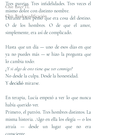
Tres parejas. Tres infidelidades. Tres veces el 
·Chit· Ester TL
mismo dolor con distinto nombre.
·Chit· Biodescodificación
Durante años pensó que era cosa del destino. 
O de los hombres. O de que el amor, 
simplemente, era así de complicado.
Hasta que un día — uno de esos días en que 
ya no puedes más — se hizo la pregunta que 
lo cambia todo:
¿Y si algo de esto tiene que ver conmigo?
No desde la culpa. Desde la honestidad.
Y 
decidió 
mirarse.
En terapia, Lucía empezó a ver lo que nunca 
había querido ver.
Primero, el patrón. Tres hombres distintos. La 
misma historia. Algo en ella los elegía — o los 
atraía — desde un lugar que no era 
consciente.