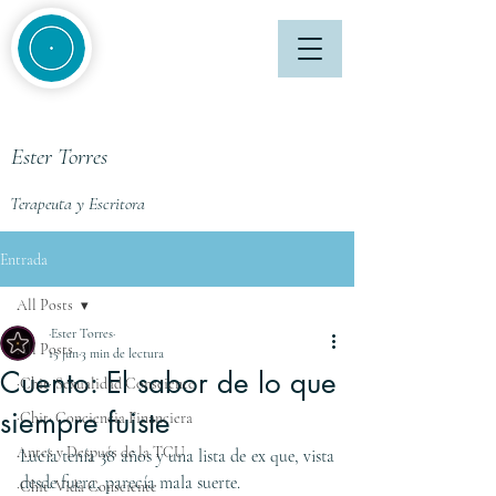
Ester Torres
Terapeuta y Escritora
Entrada
All Posts
·Ester Torres·
All Posts
15 jun
3 min de lectura
Cuento: El sabor de lo que
·Chit· Sexualidad Consciente
siempre fuiste
·Chit· Conciencia Financiera
Antes y Después de la TCU
Lucía tenía 38 años y una lista de ex que, vista 
desde fuera, parecía mala suerte.
·Chit· Vida Consciente