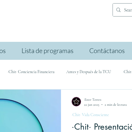
ios
Lista de programas
Contáctanos
·Chit· Conciencia Financiera
Antes y Después de la TCU
·Chit
icación
·Ester Torres·
22 jun 2025
2 min de lectura
·Chit· Vida Consciente
·Chit· Presentaci