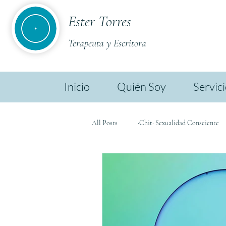
Ester Torres
Terapeuta y Escritora
Inicio
Quién Soy
Servic
All Posts
·Chit· Sexualidad Consciente
·Chit· Ester TL
·Chit· Biodescodif