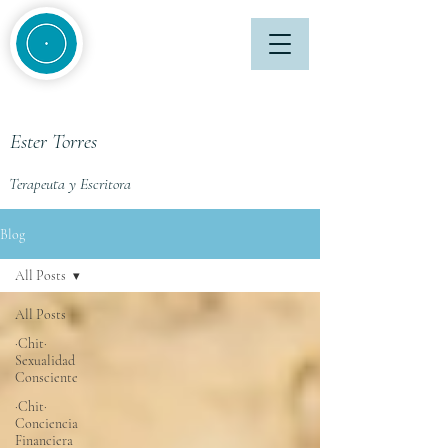
Ester Torres
Terapeuta y Escritora
Blog
All Posts
All Posts
·Chit·
Sexualidad
Consciente
·Chit·
Conciencia
Financiera