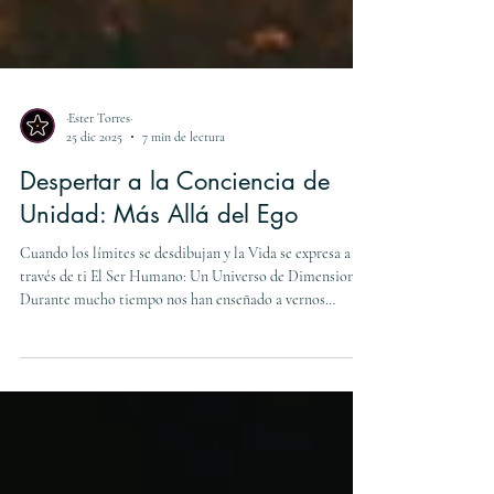
·Ester Torres·
25 dic 2025
7 min de lectura
Despertar a la Conciencia de
Unidad: Más Allá del Ego
Cuando los límites se desdibujan y la Vida se expresa a
través de ti El Ser Humano: Un Universo de Dimensiones
Durante mucho tiempo nos han enseñado a vernos
fragmentados. El cuerpo por un lado, las emociones por
otro, la mente en un compartimento separado, y el
espíritu como algo ajeno, casi místico, que sólo algunos
"iluminados" pueden alcanzar. Pero ¿y si esa separación
fuera solo una ilusión? ¿Y si, en realidad, fuéramos seres
multidimensionales perfectamente integrados,