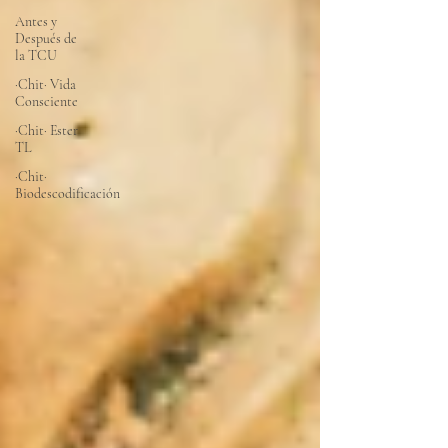
Antes y
Después de
la TCU
·Chit· Vida
Consciente
·Chit· Ester
TL
·Chit·
Biodescodificación