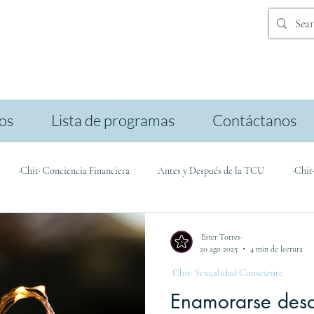
ios
Lista de programas
Contáctanos
·Chit· Conciencia Financiera
Antes y Después de la TCU
·Chit
icación
·Ester Torres·
20 ago 2025
4 min de lectura
·Chit· Sexualidad Consciente
Enamorarse desd