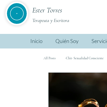
Ester Torres
Terapeuta y Escritora
Inicio
Quién Soy
Servic
All Posts
·Chit· Sexualidad Consciente
·Chit· Ester TL
·Chit· Biodescodif