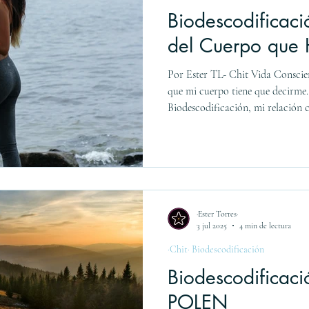
Biodescodificaci
del Cuerpo que 
Por Ester TL- Chit Vida Conscie
que mi cuerpo tiene que decirme.
Biodescodificación, mi relación 
conmigo misma cambió para siem
casa. Fue recordar que el cuerpo
lenguaje perfecto, y que cada sí
profundo. Hoy quiero compartir 
transformado mi vida, la de mis s
·Ester Torres·
3 jul 2025
4 min de lectura
·Chit· Biodescodificación
Biodescodificac
POLEN