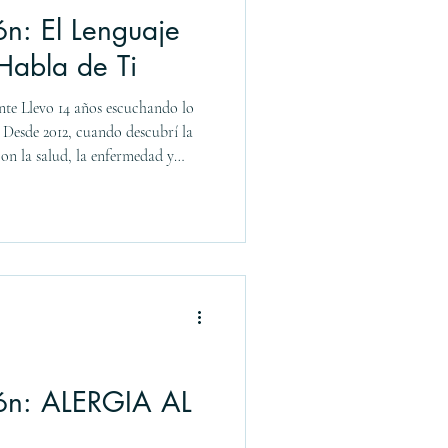
ón: El Lenguaje
Habla de Ti
nte Llevo 14 años escuchando lo
 Desde 2012, cuando descubrí la
con la salud, la enfermedad y
pre. No fue magia. Fue volver a
 no se equivoca, que habla un
ntoma es una puerta hacia algo más
contigo esta herramienta que ha
eres
ión: ALERGIA AL