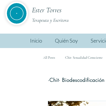
Ester Torres
Terapeuta y Escritora
Inicio
Quién Soy
Servic
All Posts
·Chit· Sexualidad Consciente
·Chit· Ester TL
·Chit· Biodescodif
·Chit· Biodescodificación