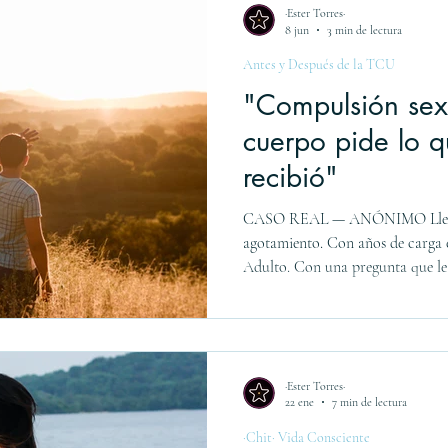
·Ester Torres·
8 jun
3 min de lectura
Antes y Después de la TCU
"Compulsión sex
cuerpo pide lo 
recibió"
CASO REAL — ANÓNIMO Llegó 
agotamiento. Con años de carga 
Adulto. Con una pregunta que l
"Llevo muchos años pegado a la
siento muy agotado. ¿Pueden expl
final, casi de pasada, añadió: "F
tocamientos." Sólo. Como si eso
tamaño del abuso determinara e
·Ester Torres·
22 ene
7 min de lectura
levantab
·Chit· Vida Consciente