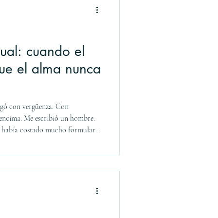
ual: cuando el
que el alma nunca
con vergüenza. Con
encima. Me escribió un hombre.
e había costado mucho formular:
 masturbación compulsiva. Me
icarme qué me pasa?" Casi al
ui abusado de niño. Sólo fueron
 importara menos. Como si el
l tamaño del daño. ANTES Se