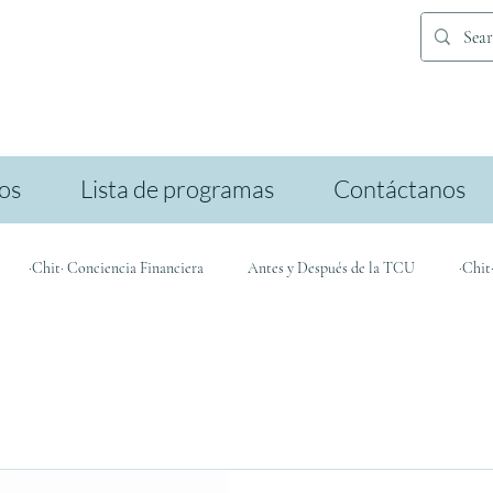
ios
Lista de programas
Contáctanos
·Chit· Conciencia Financiera
Antes y Después de la TCU
·Chit
icación