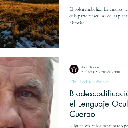
El polen simboliza: los amores, l
es la parte masculina de las pla
historias...
·Ester Torres·
2 jul 2025
4 min de lectura
·Chit· Biodescodificación
Biodescodificaci
el Lenguaje Ocul
Cuerpo
¿Alguna vez te has preguntado por