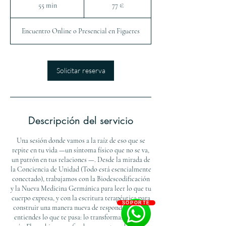
euros
55 min
5
77 €
5
Encuentro Online o Presencial en Figueres
m
i
n
Solicitar reserva
Descripción del servicio
Una sesión donde vamos a la raíz de eso que se
repite en tu vida —un síntoma físico que no se va,
un patrón en tus relaciones —. Desde la mirada de
la Conciencia de Unidad (Todo está esencialmente
conectado), trabajamos con la Biodescodificación
y la Nueva Medicina Germánica para leer lo que tu
cuerpo expresa, y con la escritura terapéutica para
SOPORTE
construir una manera nueva de responder. No slo
entiendes lo que te pasa: lo transformas desde la