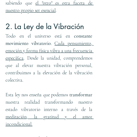
sabiendo que 
el "otro" es otra faceta de 
nuestro propio ser esencial
.
2. La Ley de la Vibración
Todo en el universo está en 
constante 
movimiento vibratorio
. 
Cada pensamiento, 
emoción y forma física vibra a una frecuencia 
específica
. Desde la unidad, comprendemos 
que al elevar nuestra vibración personal, 
contribuimos a la elevación de la vibración 
colectiva.
Esta ley nos enseña que podemos 
transformar 
nuestra realidad transformando nuestro 
estado vibratorio interno a través de la 
meditación, la gratitud y el amor 
incondicional.