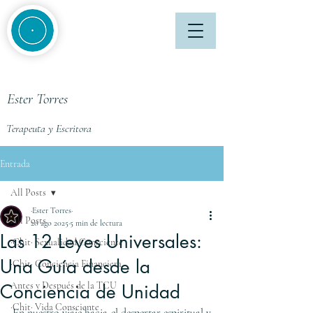
Ester Torres
Terapeuta y Escritora
Entrada
All Posts
·Ester Torres·
All Posts
20 ago 2025
5 min de lectura
Las 12 Leyes Universales:
·Chit· Sexualidad Consciente
Una Guía desde la
·Chit· Conciencia Financiera
Antes y Después de la TCU
Conciencia de Unidad
·Chit· Vida Consciente