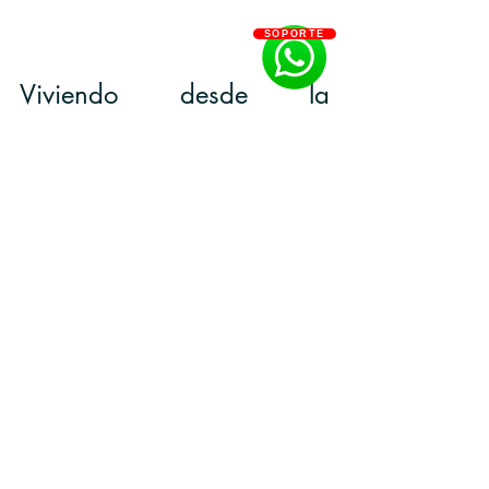
SOPORTE
Viviendo desde la 
Conciencia de Unidad
Cuando 
integramos 
estas 12 leyes desde la 
conciencia de unidad, 
nuestra vida se 
transforma en una expresión de amor 
consciente
. Ya no vivimos desde la separación 
y el miedo, sino desde la 
conexión y el 
servicio
. Reconocemos que nuestro 
crecimiento personal contribuye al 
crecimiento colectivo, y que al sanar nuestras 
propias heridas, sanamos las heridas del 
mundo.
Estas leyes no son dogmas para seguir 
ciegamente, sino 
invitaciones para explorar la 