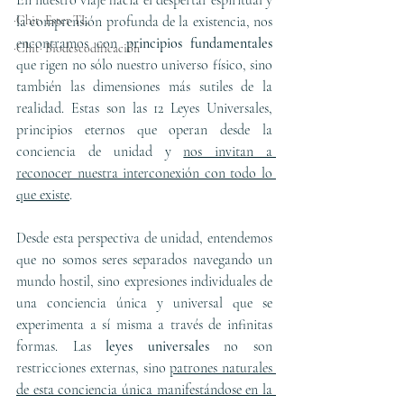
En nuestro viaje hacia el despertar espiritual y 
·Chit· Ester TL
la comprensión profunda de la existencia, nos 
encontramos con 
principios fundamentales
·Chit· Biodescodificación
que rigen no sólo nuestro universo físico, sino 
también las dimensiones más sutiles de la 
realidad. Estas son las 12 Leyes Universales, 
principios eternos que operan desde la 
conciencia de unidad y 
nos invitan a 
reconocer nuestra interconexión con todo lo 
que existe
.
Desde esta perspectiva de unidad, entendemos 
que no somos seres separados navegando un 
mundo hostil, sino expresiones individuales de 
una conciencia única y universal que se 
experimenta a sí misma a través de infinitas 
formas. Las 
leyes universales
 no son 
restricciones externas, sino 
patrones naturales 
de esta conciencia única manifestándose en la 