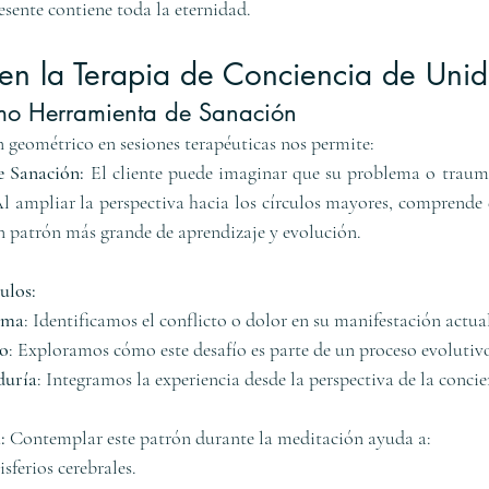
ente contiene toda la eternidad.
 en la Terapia de Conciencia de Uni
mo Herramienta de Sanación
n geométrico en sesiones terapéuticas nos permite:
e Sanación:
 El cliente puede imaginar que su problema o trauma
Al ampliar la perspectiva hacia los círculos mayores, comprende 
un patrón más grande de aprendizaje y evolución.
ulos:
ema
: Identificamos el conflicto o dolor en su manifestación actua
so
: Exploramos cómo este desafío es parte de un proceso evolutiv
duría
: Integramos la experiencia desde la perspectiva de la conci
:
 Contemplar este patrón durante la meditación ayuda a:
sferios cerebrales.