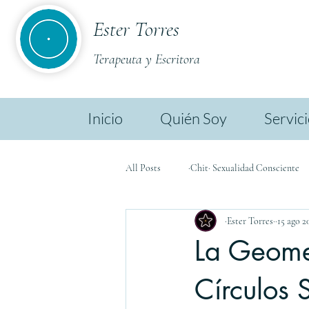
Ester Torres
Terapeuta y Escritora
Inicio
Quién Soy
Servic
All Posts
·Chit· Sexualidad Consciente
·Ester Torres·
15 ago 2
·Chit· Ester TL
·Chit· Biodescodif
La Geomet
Círculos 