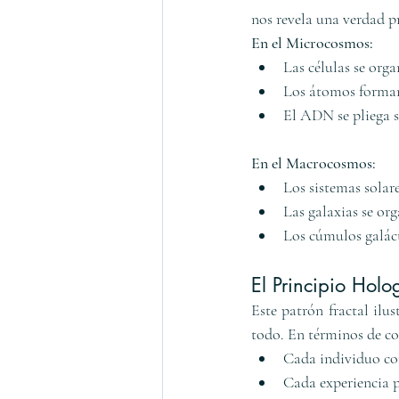
nos revela una verdad p
En el Microcosmos:
Las células se orga
Los átomos forman 
El ADN se pliega s
En el Macrocosmos:
Los sistemas solar
Las galaxias se org
Los cúmulos galáct
El Principio Holo
Este patrón fractal ilus
todo. En términos de con
Cada individuo con
Cada experiencia p