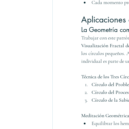
Cada momento pres
Aplicaciones
La Geometría co
Trabajar con este patró
Visualización Fractal d
los círculos pequeños. 
individual es parte de 
Técnica de los Tres Círc
Círculo del Probl
Círculo del Proce
Círculo de la Sabi
Meditación Geométrica
Equilibrar los hemi