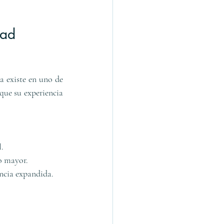
dad
 existe en uno de 
que su experiencia 
l.
o mayor.
encia expandida.