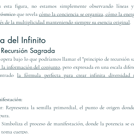
esta figura, no estamos simplemente observando líneas y 
cósmico
 que revela 
cómo la conciencia se organiza, cómo la energ
vés de la multiplicidad manteniendo siempre su esencia original
.
a del Infinito
a Recursión Sagrada
opera bajo lo que podríamos llamar el "principio de recursión sa
e la información del conjunto
, pero expresada en una escala difere
ontrado 
la fórmula perfecta para crear infinita diversidad
ifestación:
or
: Representa la semilla primordial, el punto de origen donde
pura.
: Simboliza el proceso de manifestación, donde la potencia se co
o toma cuerpo.