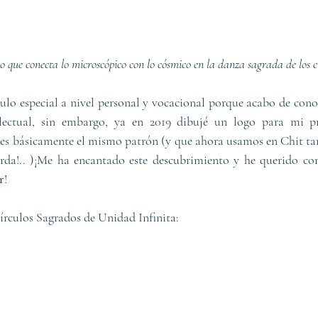
o que conecta lo microscópico con lo cósmico en la danza sagrada de los c
lo especial a nivel personal y vocacional porque acabo de conoce
electual, sin embargo, ya en 2019 dibujé un logo para mi pr
 básicamente el mismo patrón (y que ahora usamos en Chit tambi
erda!.. )¡Me ha encantado este descubrimiento y he querido com
r
!
írculos Sagrados de Unidad Infinita: