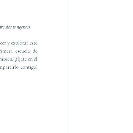
írculos tangentes
r y explorar este 
imera escuela de 
én: ¡fíjate en el 
partirlo contigo! 