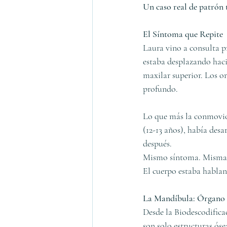
Un caso real de patrón 
El Síntoma que Repite
Laura vino a consulta pr
estaba desplazando haci
maxilar superior. Los o
profundo.
Lo que más la conmovió 
(12-13 años), había des
después.
Mismo síntoma. Misma e
El cuerpo estaba habland
La Mandíbula: Órgano 
Desde la Biodescodifica
son solo estructuras óse