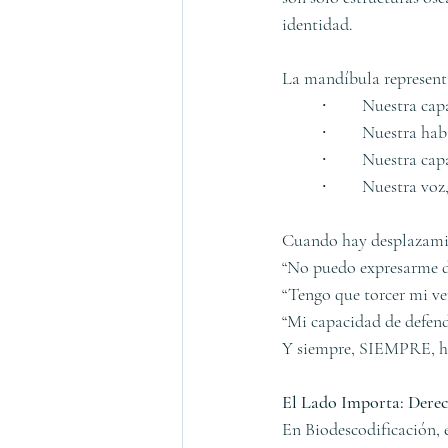
identidad.
La mandíbula represent
	∙	Nuestra ca
	∙	Nuestra h
	∙	Nuestra c
	∙	Nuestra vo
Cuando hay desplazamien
“No puedo expresarme d
“Tengo que torcer mi ve
“Mi capacidad de defend
Y siempre, SIEMPRE, ha
El Lado Importa: Derec
En Biodescodificación, 