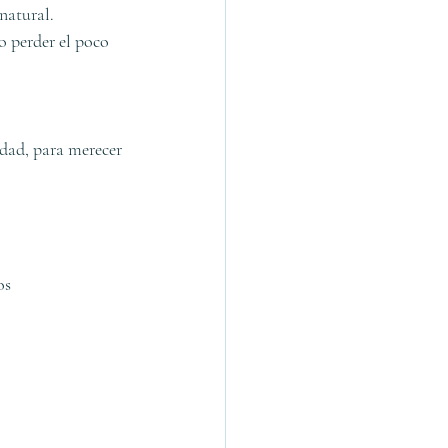
natural.
o perder el poco 
rdad, para merecer 
os