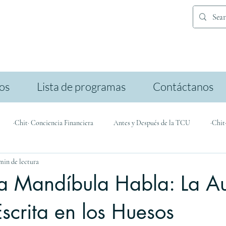
ios
Lista de programas
Contáctanos
·Chit· Conciencia Financiera
Antes y Después de la TCU
·Chit
min de lectura
icación
a Mandíbula Habla: La A
Escrita en los Huesos