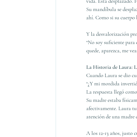
vida. Está desplazado. F
Su mandíbula se desplaz
ahí. Como si su cuerpo b
Y la desvalorización pr
“No soy suficiente para 
quede, aparezca, me vea
La Historia de Laura:
Cuando Laura se dio cuen
“¿Y mi mordida inverti
La respuesta llegó como
Su madre estaba físicam
afectivamente. Laura tuv
atención de una madre q
A los 12-13 años, justo 