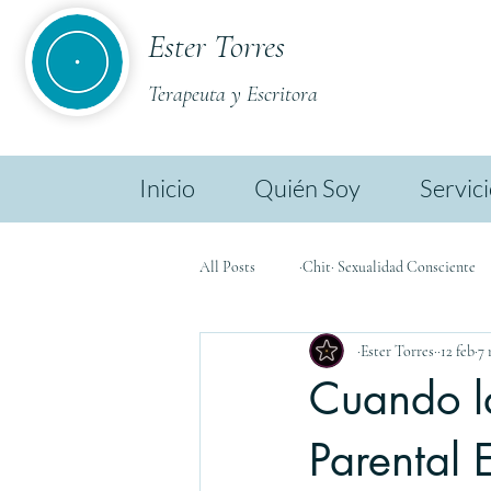
Ester Torres
Terapeuta y Escritora
Inicio
Quién Soy
Servic
All Posts
·Chit· Sexualidad Consciente
·Ester Torres·
12 feb
7 
·Chit· Ester TL
·Chit· Biodescodif
Cuando l
Parental 