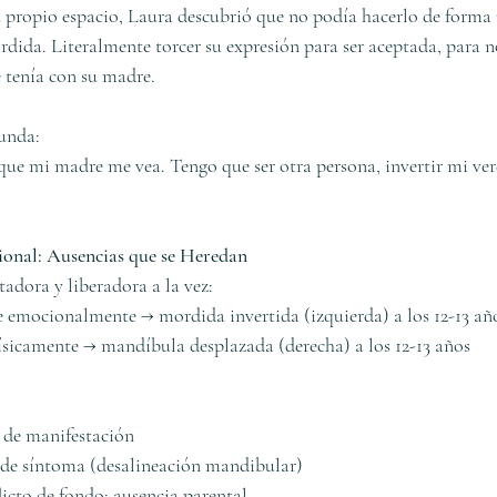
u propio espacio, Laura descubrió que no podía hacerlo de forma 
rdida. Literalmente torcer su expresión para ser aceptada, para n
 tenía con su madre.
unda:
 que mi madre me vea. Tengo que ser otra persona, invertir mi ve
ional: Ausencias que se Heredan
tadora y liberadora a la vez:
mocionalmente → mordida invertida (izquierda) a los 12-13 añ
sicamente → mandíbula desplazada (derecha) a los 12-13 años
d de manifestación
o de síntoma (desalineación mandibular)
flicto de fondo: ausencia parental