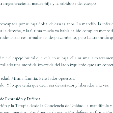
transgeneracional madre-hija y la sabiduría del cuerpo
eocupada por su hija Sofía, de casi 13 años. La mandíbula inferio
a la derecha, y la última muela ya había salido completamente d
rtodoncistas confirmaban el desplazamiento, pero Laura intuía q
fue el espejo brutal que veía en su hija: ella misma, a exactame
arrollado una mordida invertida del lado izquierdo que aún conse
dad. Misma familia. Pero lados opuestos.
o. Y lo que tenía que decir era devastador y liberador a la vez.
de Expresión y Defensa
ción y la Terapia desde la Conciencia de Unidad, la mandíbula y 
as para masticar. Son órganos de expresión, defensa y afirmación 