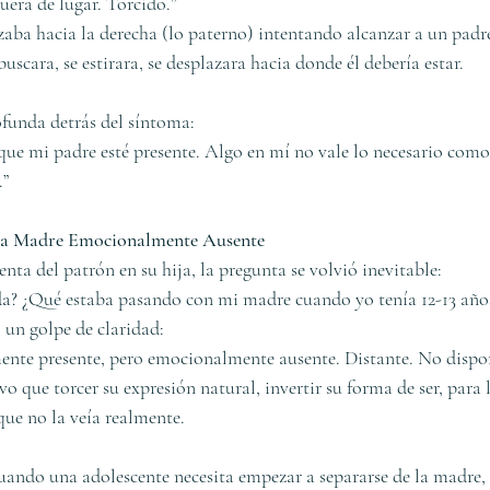
uera de lugar. Torcido.”
aba hacia la derecha (lo paterno) intentando alcanzar a un padr
uscara, se estirara, se desplazara hacia donde él debería estar.
ofunda detrás del síntoma:
que mi padre esté presente. Algo en mí no vale lo necesario como 
.”
 La Madre Emocionalmente Ausente
ta del patrón en su hija, la pregunta se volvió inevitable:
da? ¿Qué estaba pasando con mi madre cuando yo tenía 12-13 año
 un golpe de claridad:
ente presente, pero emocionalmente ausente. Distante. No dispo
o que torcer su expresión natural, invertir su forma de ser, para 
ue no la veía realmente.
cuando una adolescente necesita empezar a separarse de la madre, 