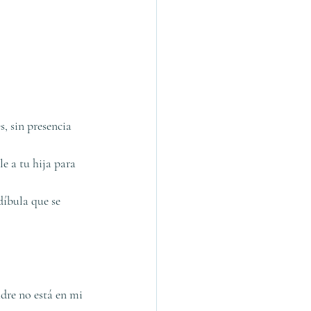
, sin presencia 
e a tu hija para 
díbula que se 
dre no está en mi 