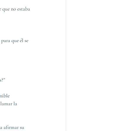
e que no estaba 
para que él se 
s?”
nible 
llamar la 
a afirmar su 