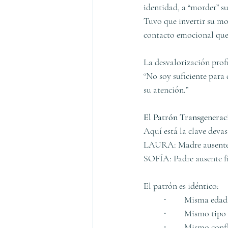
identidad, a “morder” s
Tuvo que invertir su mo
contacto emocional que
La desvalorización prof
“No soy suficiente para
su atención.”
El Patrón Transgenerac
Aquí está la clave devas
LAURA: Madre ausente e
SOFÍA: Padre ausente fí
El patrón es idéntico:
	∙	Misma eda
	∙	Mismo tip
	∙	Mismo con