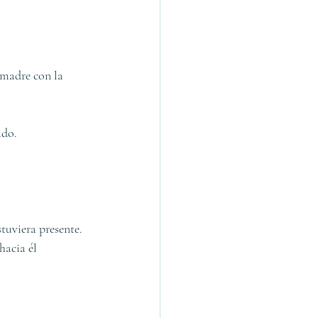
 madre con la 
ado.
tuviera presente. 
acia él 