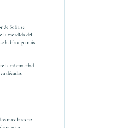
r de Sofía se 
e la mordida del 
ue había algo más 
nte la misma edad 
rva décadas 
los maxilares no 
de nuestra 