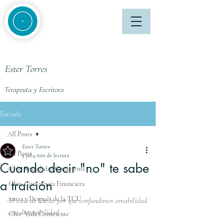
Ester Torres
Terapeuta y Escritora
Entrada
All Posts
·Ester Torres·
All Posts
9 jul
4 min de lectura
Cuando decir "no" te sabe
·Chit· Sexualidad Consciente
a traición
·Chit· Conciencia Financiera
Antes y Después de la TCU
El caso de Lucía: por qué confundimos amabilidad 
con disponibilidad
·Chit· Vida Consciente