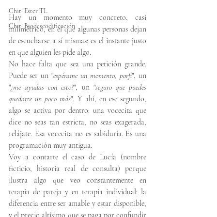
·Chit· Ester TL
Hay un momento muy concreto, casi 
·Chit· Biodescodificación
milimétrico, en el que algunas personas dejan 
de escucharse a sí mismas: es el instante justo 
en que alguien les pide algo.
No hace falta que sea una petición grande. 
Puede ser un "
espérame un momento, porfi
", un 
"
¿me ayudas con esto?
", un "
seguro que puedes 
quedarte un poco más
". Y ahí, en ese segundo, 
algo se activa por dentro: una vocecita que 
dice no seas tan estricta, no seas exagerada, 
relájate. Esa vocecita no es sabiduría. Es una 
programación muy antigua.
Voy a contarte el caso de Lucía (nombre 
ficticio, historia real de consulta) porque 
ilustra algo que veo constantemente en 
terapia de pareja y en terapia individual: la 
diferencia entre ser amable y estar disponible, 
y el precio altísimo que se paga por confundir 